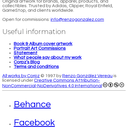
Original artwork for brands, apparel, products, and
collectibles. Trusted by Adidas, Clipper, Royal Enfield,
GameStop, and clients worldwide.
Open for commissions:
info@renzogonzalez.com
Useful information
Book & Album cover artwork
Portrait Art Commissions
Statement
What people say about my work
Corpz’s Blog
Terms and conditions
All works by Corpz
© 1997 by
Renzo González Vereau
is
licensed under
Creative Commons Attribution-
NonCommercial-NoDerivatives 4.0 International
Behance
Facebook