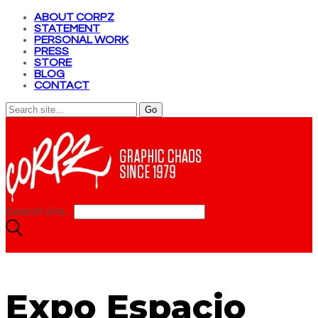
ABOUT CORPZ
STATEMENT
PERSONAL WORK
PRESS
STORE
BLOG
CONTACT
Search site...
Expo Espacio