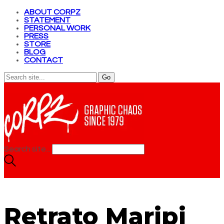
ABOUT CORPZ
STATEMENT
PERSONAL WORK
PRESS
STORE
BLOG
CONTACT
Search site...
Retrato Maripi