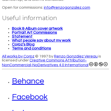
Open for commissions:
info@renzogonzalez.com
Useful information
Book & Album cover artwork
Portrait Art Commissions
Statement
What people say about my work
Corpz’s Blog
Terms and conditions
All works by Corpz
© 1997 by
Renzo González Vereau
is
licensed under
Creative Commons Attribution-
NonCommercial-NoDerivatives 4.0 International
Behance
Facebook