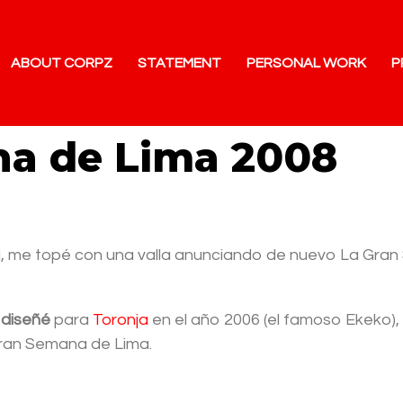
ABOUT CORPZ
STATEMENT
PERSONAL WORK
P
na de Lima 2008
xi, me topé con una valla anunciando de nuevo La Gran
 diseñé
para
Toronja
en el año 2006 (el famoso Ekeko),
 Gran Semana de Lima.