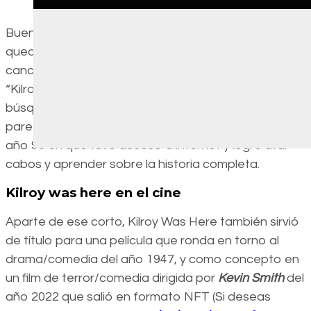
Bueno, mientras la mayoría de personas se
quedaron en el “domo arigato mr. roboto” de la
canción, mi mente caótica se pegó en la palabra
“Kilroy” y desde mediados de los 80, inició mi
búsqueda, encontrándome con graffitis en las
paredes, pero ninguna información hasta finales del
año 96 en que tuve acceso a internet y logré atar
cabos y aprender sobre la historia completa.
Kilroy was here en el cine
Aparte de ese corto, Kilroy Was Here también sirvió
de título para una película que ronda en torno al
drama/comedia del año 1947, y como concepto en
un film de terror/comedia dirigida por
Kevin Smith
del
año 2022 que salió en formato NFT (Si deseas