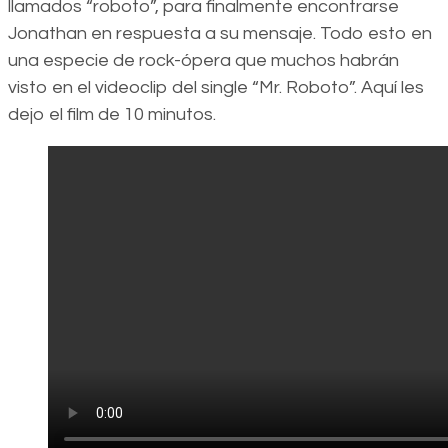
llamados “roboto”, para finalmente encontrarse
Jonathan en respuesta a su mensaje. Todo esto en
una especie de rock-ópera que muchos habrán
visto en el videoclip del single “Mr. Roboto”. Aquí les
dejo el film de 10 minutos.