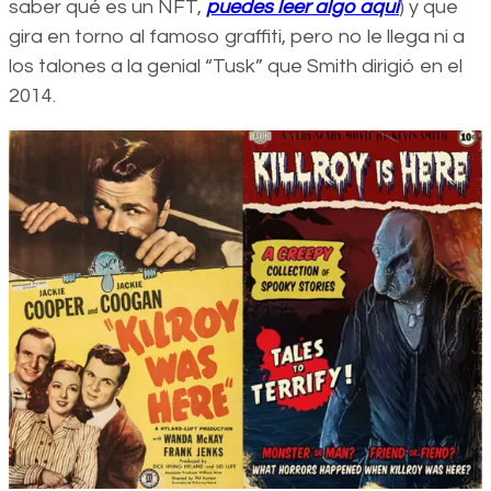
saber qué es un NFT,
puedes leer algo aquí
) y que
gira en torno al famoso graffiti, pero no le llega ni a
los talones a la genial “Tusk” que Smith dirigió en el
2014.