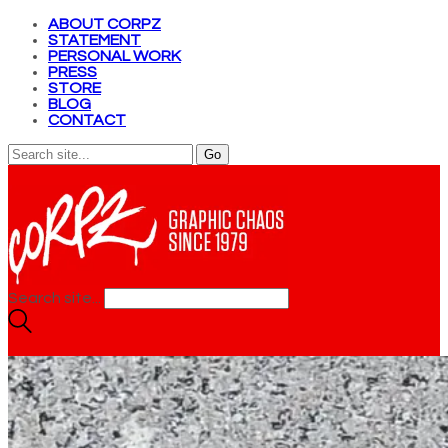
ABOUT CORPZ
STATEMENT
PERSONAL WORK
PRESS
STORE
BLOG
CONTACT
Search site...