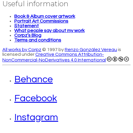
Useful information
Book & Album cover artwork
Portrait Art Commissions
Statement
What people say about my work
Corpz’s Blog
Terms and conditions
All works by Corpz
© 1997 by
Renzo González Vereau
is
licensed under
Creative Commons Attribution-
NonCommercial-NoDerivatives 4.0 International
Behance
Facebook
Instagram