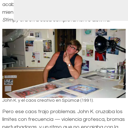
acababa de lanzar su línea original de “Nicktoons”, y
mientras
Doug
y
Rugrats
iban por lo seguro,
Ren &
Stimpy
era otra cosa completamente distinta.
John K. y el caos creativo en Spümcø (1991).
Pero ese caos trajo problemas. John K. cruzaba los
límites con frecuencia — violencia grotesca, bromas
perturbadoras, y un ritmo que no encajaba con la