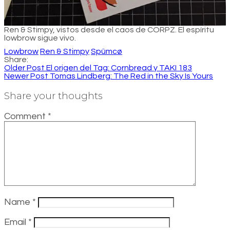
Ren & Stimpy, vistos desde el caos de CORPZ. El espíritu
lowbrow sigue vivo.
Lowbrow
Ren & Stimpy
Spümcø
Share:
Older Post
El origen del Tag: Cornbread y TAKI 183
Newer Post
Tomas Lindberg: The Red in the Sky Is Yours
Share your thoughts
Comment
*
Name
*
Email
*