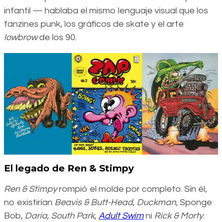
infantil — hablaba el mismo lenguaje visual que los
fanzines punk, los gráficos de skate y el arte
lowbrow
de los 90.
El legado de Ren & Stimpy
Ren & Stimpy
rompió el molde por completo. Sin él,
no existirían
Beavis & Butt-Head
,
Duckman
, Sponge
Bob,
Daria
,
South Park
,
Adult Swim
ni
Rick & Morty
.