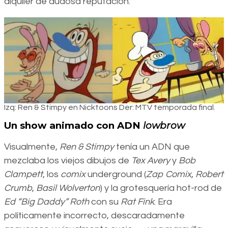
alquiler de dudosa reputación.
Izq: Ren & Stimpy en Nicktoons Der: MTV temporada final.
Un show animado con ADN
lowbrow
Visualmente,
Ren & Stimpy
tenía un ADN que
mezclaba los viejos dibujos de
Tex Avery
y
Bob
Clampett
, los
comix
underground (
Zap Comix
,
Robert
Crumb
,
Basil Wolverton
) y la grotesquería hot-rod de
Ed “Big Daddy” Roth
con su
Rat Fink
. Era
políticamente incorrecto, descaradamente