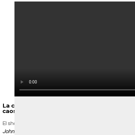
La creación del monstruo — Spümcø y el
caos
El show nació en 1991, salido del cerebro salvaje de
John Kricfalusi
y su estudio
Spümcø
. Nickelodeon