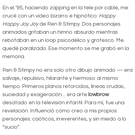
En el ‘95, haciendo zapping en la tele por cable, me
crucé con un video bizarro e hipnótico:
Happy
Happy Joy Joy
de Ren & Stimpy. Dos personajes
animados gritaban un himno absurdo mientras
rebotaban en un loop psicodélico y grotesco. Me
quedé paralizado. Ese momento se me grabó en la
memoria.
Ren & Stimpy no era solo otro dibujo animado — era
salvaje, repulsivo, hilarante y hermoso al mismo
tiempo. Primeros planos retorcidos, líneas crudas,
suciedad y exageración… era arte
lowbrow
desatado en la televisión infantil. Para mí, fue una
revelación. Influenció cómo creo a mis propios
personajes: caóticos, irreverentes, y sin miedo a lo
“sucio”.