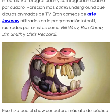
infectas. Se fotografiaban y se integraban cuadro
por cuadro. Parecían más
comix
underground que
dibujos animados de TV. Eran cameos de
arte
lowbrow
infiltrados en la programación infantil,
ilustrados por artistas como
Bill Wray
,
Bob Camp
,
Jim Smith
y
Chris Reccardi
.
Eso hizo que el show conectara más allá del público