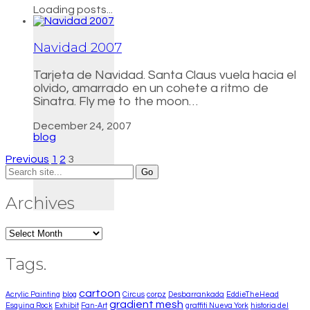
Loading posts...
Navidad 2007
Tarjeta de Navidad. Santa Claus vuela hacia el
olvido, amarrado en un cohete a ritmo de
Sinatra. Fly me to the moon…
December 24, 2007
blog
Previous
1
2
3
Search
for:
Archives
Archives
Tags.
cartoon
Acrylic Painting
blog
Circus
corpz
Desbarrankada
EddieTheHead
gradient mesh
Esquina Rock
Exhibit
Fan-Art
graffiti Nueva York
historia del