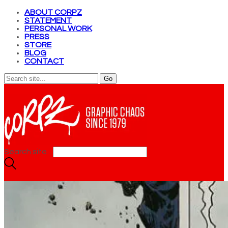
ABOUT CORPZ
STATEMENT
PERSONAL WORK
PRESS
STORE
BLOG
CONTACT
Search site...