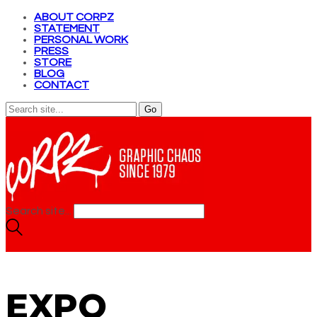
ABOUT CORPZ
STATEMENT
PERSONAL WORK
PRESS
STORE
BLOG
CONTACT
Search site...
EXPO