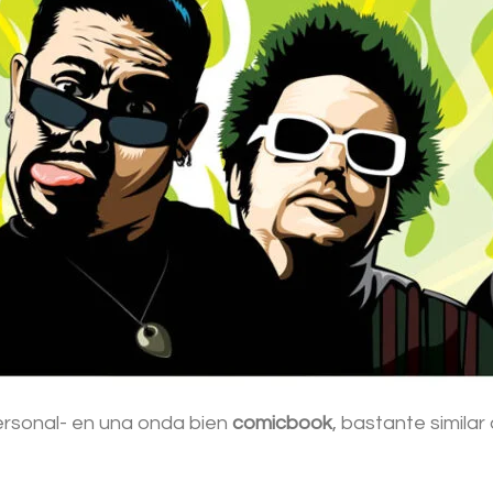
 personal- en una onda bien
comicbook
, bastante similar