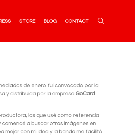
RESS
STORE
BLOG
CONTACT
 a mediados de enero fui convocado por la
esa y distribuida por la empresa
GoCard
 productora, las que usé como referencia
r y comencé a buscar otras imágenes en
a mejor con mi idea y la banda me facilitó