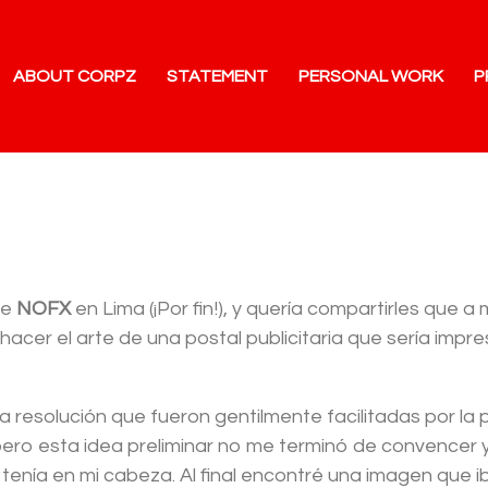
ABOUT CORPZ
STATEMENT
PERSONAL WORK
P
de
NOFX
en Lima (¡Por fin!), y quería compartirles que
hacer el arte de una postal publicitaria que sería impr
 resolución que fueron gentilmente facilitadas por la
 pero esta idea preliminar no me terminó de convence
tenía en mi cabeza. Al final encontré una imagen que ib