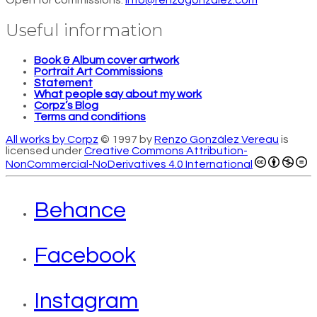
Open for commissions:
info@renzogonzalez.com
Useful information
Book & Album cover artwork
Portrait Art Commissions
Statement
What people say about my work
Corpz’s Blog
Terms and conditions
All works by Corpz
© 1997 by
Renzo González Vereau
is
licensed under
Creative Commons Attribution-
NonCommercial-NoDerivatives 4.0 International
Behance
Facebook
Instagram