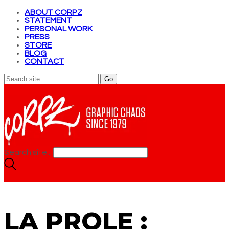
ABOUT CORPZ
STATEMENT
PERSONAL WORK
PRESS
STORE
BLOG
CONTACT
Search site...
LA PROLE :