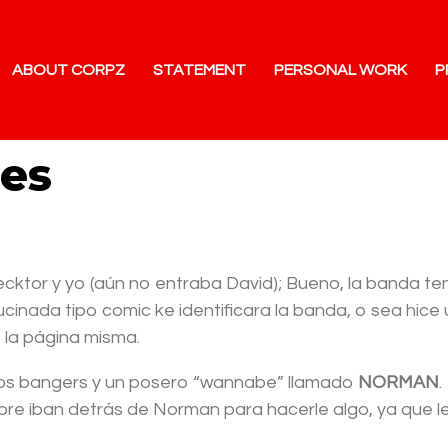
ABOUT CORPZ
STATEMENT
PERSONAL WORK
P
es
ecktor y yo (aún no entraba David); Bueno, la banda t
ucinada tipo comic ke identificara la banda, o sea hice
 la página misma.
 dos bangers y un posero “wannabe” llamado
NORMAN
.
re iban detrás de Norman para hacerle algo, ya que le