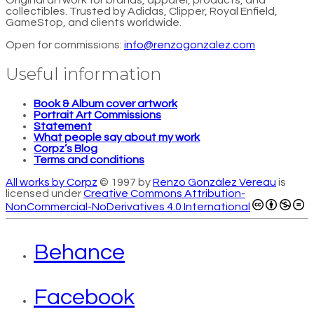
collectibles. Trusted by Adidas, Clipper, Royal Enfield,
GameStop, and clients worldwide.
Open for commissions:
info@renzogonzalez.com
Useful information
Book & Album cover artwork
Portrait Art Commissions
Statement
What people say about my work
Corpz’s Blog
Terms and conditions
All works by Corpz
© 1997 by
Renzo González Vereau
is
licensed under
Creative Commons Attribution-
NonCommercial-NoDerivatives 4.0 International
Behance
Facebook