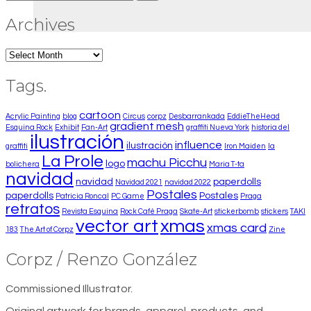
for:
Archives
Archives
Tags.
cartoon
Acrylic Painting
blog
Circus
corpz
Desbarrankada
EddieTheHead
gradient mesh
Esquina Rock
Exhibit
Fan-Art
graffiti Nueva York
historia del
ilustración
influence
ilustración
graffiti
Iron Maiden
la
La Prole
machu Picchu
logo
bolichera
Maria T-ta
navidad
navidad
paperdolls
Navidad 2021
navidad 2022
Postales
paperdolls
Postales
Patricia Roncal
PC Game
Praga
retratos
Revista Esquina
Rock Café Praga
Skate-Art
stickerbomb
stickers
TAKI
vector art
xmas
xmas card
183
The Art of Corpz
Zine
Corpz / Renzo González
Commissioned Illustrator.
Original artwork for brands, apparel, products, and